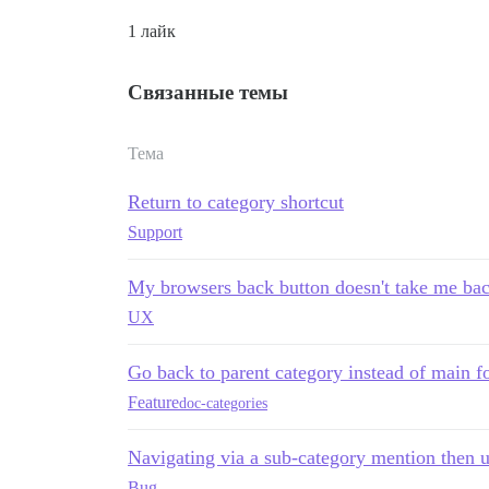
1 лайк
Связанные темы
Тема
Return to category shortcut
Support
My browsers back button doesn't take me back 
UX
Go back to parent category instead of main 
Feature
doc-categories
Navigating via a sub-category mention then 
Bug