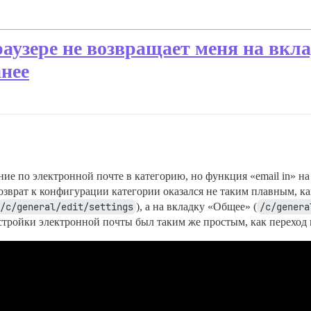
аузере не возвращает меня на вкла
анее
ние по электронной почте в категорию, но функция «email in» н
возврат к конфигурации категории оказался не таким плавным, к
/c/general/edit/settings
), а на вкладку «Общее» (
/c/genera
стройки электронной почты был таким же простым, как переход 