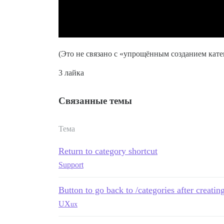
(Это не связано с «упрощённым созданием кате
3 лайка
Связанные темы
Тема
Return to category shortcut
Support
Button to go back to /categories after creati
UX
ux