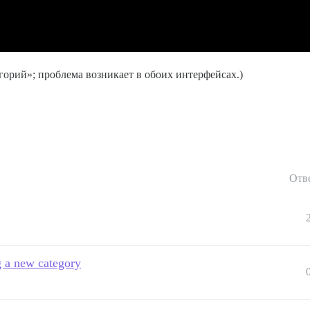
горий»; проблема возникает в обоих интерфейсах.)
Отв
ng a new category