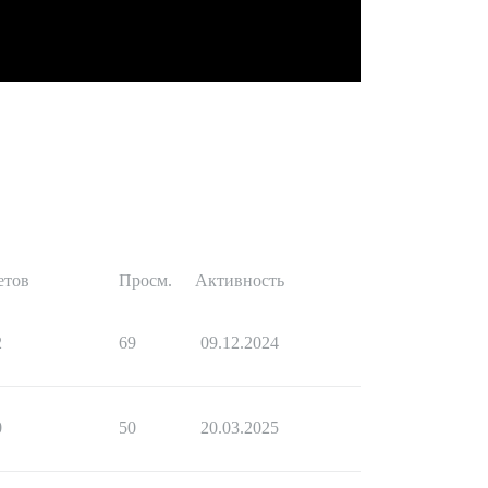
етов
Просм.
Активность
2
69
09.12.2024
0
50
20.03.2025