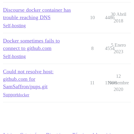
Discourse docker container has
30 Abril
trouble reaching DNS
10
4486
2018
Self-hosting
Docker sometimes fails to
5 Enero
connect to github.com
8
4554
2023
Self-hosting
Could not resolve host:
12
github.com for
11
11908
Noviembre
SamSaffron/pups.git
2020
Support
docker