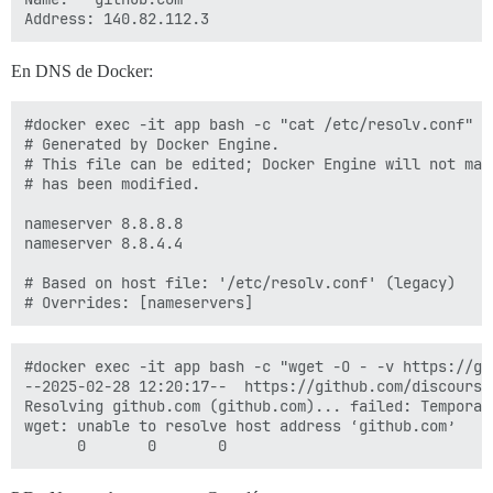
En DNS de Docker:
#docker exec -it app bash -c "cat /etc/resolv.conf"

# Generated by Docker Engine.

# This file can be edited; Docker Engine will not mak
# has been modified.

nameserver 8.8.8.8

nameserver 8.8.4.4

# Based on host file: '/etc/resolv.conf' (legacy)

#docker exec -it app bash -c "wget -O - -v https://gi
--2025-02-28 12:20:17--  https://github.com/discourse/
Resolving github.com (github.com)... failed: Temporar
wget: unable to resolve host address ‘github.com’
