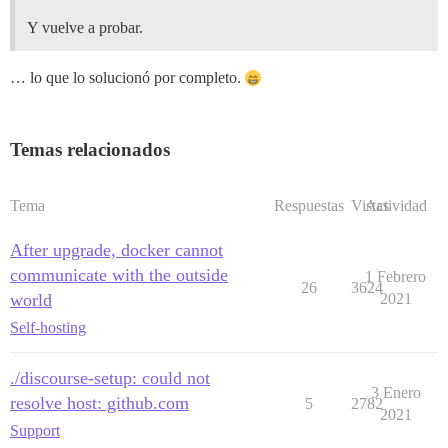
Y vuelve a probar.
… lo que lo solucionó por completo.
Temas relacionados
Tema
Respuestas
Vistas
Actividad
After upgrade, docker cannot
communicate with the outside
1 Febrero
26
3624
world
2021
Self-hosting
./discourse-setup: could not
3 Enero
resolve host: github.com
5
2782
2021
Support