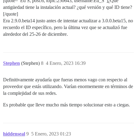
[quote=“Ed S, post:6, topic:250643, username:Ed_S”]¿Qué
  DISCOURSE_SMTP_DOMAIN: domain.com

antigüedad tiene la instalación actual? ¿qué versión y qué ID tiene?
  DISCOURSE_NOTIFICATION_EMAIL: email@email.com

[/quote]
Era 2.9.0.beta14 justo antes de intentar actualizar a 3.0.0.beta15, no
  ## Si añadiste la plantilla Lets Encrypt, descoment
  LETSENCRYPT_ACCOUNT_EMAIL: email@email.com

recuerdo el ID específico, pero la última vez que se actualizó fue
alrededor del 25-26 de diciembre.
  #DISCOURSE_CDN_URL: https://discourse-cdn.example.co
  #DISCOURSE_MAXMIND_LICENSE_KEY: 1234567890123456

## El contenedor Docker no tiene estado; todos los da
volumes:

Stephen
(Stephen)
8
4 Enero, 2023 16:39
  - volume:

      host: /var/discourse/shared/standalone

      guest: /shared

Definitivamente ayudaría que fueras menos vago con respecto al
  - volume:

proveedor que estás utilizando. Varían enormemente en términos de
      host: /var/discourse/shared/standalone/log/var-l
      guest: /var/log

la complejidad de sus redes.
## Los plugins van aquí

Es probable que lleve mucho más tiempo solucionar esto a ciegas.
## ver https://meta.discourse.org/t/19157 para detalle
hooks:

  after_code:

    - exec:

        cd: $home/plugins

hiddenseal
9
5 Enero, 2023 01:23