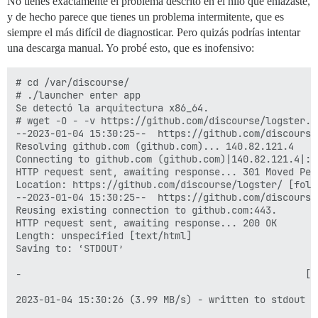
No tienes exactamente el problema descrito en el hilo que enlazaste,
y de hecho parece que tienes un problema intermitente, que es
siempre el más difícil de diagnosticar. Pero quizás podrías intentar
una descarga manual. Yo probé esto, que es inofensivo:
# cd /var/discourse/

# ./launcher enter app

Se detectó la arquitectura x86_64.

# wget -O - -v https://github.com/discourse/logster.gi
--2023-01-04 15:30:25--  https://github.com/discourse/
Resolving github.com (github.com)... 140.82.121.4

Connecting to github.com (github.com)|140.82.121.4|:44
HTTP request sent, awaiting response... 301 Moved Perm
Location: https://github.com/discourse/logster/ [follo
--2023-01-04 15:30:25--  https://github.com/discourse/
Reusing existing connection to github.com:443.

HTTP request sent, awaiting response... 200 OK

Length: unspecified [text/html]

Saving to: ‘STDOUT’

-                                                  [ 
2023-01-04 15:30:26 (3.99 MB/s) - written to stdout [2