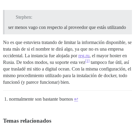
        cmd:

          - git clone https://github.com/discourse/dis
          - git clone https://github.com/discourse/di
          - git clone https://github.com/discourse/dis
Stephen:
          - git clone https://github.com/discourse/di
          - git clone https://github.com/discourse/di
ser menos vago con respecto al proveedor que estás utilizando
          - git clone https://github.com/discourse/dis
          - git clone https://github.com/discourse/di
No es que estuviera tratando de limitar la información disponible, se
          - git clone https://github.com/discourse/di
          - git clone https://github.com/discourse/di
trata más de si el nombre te dirá algo, ya que no es una empresa
          - git clone https://github.com/discourse/di
occidental. La instancia fue alojada por
reg.ru
, el mayor hoster en
          - git clone https://github.com/discourse/dis
[1]
Rusia. De todos modos, su soporte esta vez
tampoco fue útil, así
          - git clone https://github.com/discourse/dis
que trasladé mi sitio a digital ocean. Con la misma configuración, el
          - git clone https://github.com/discourse/di
mismo procedimiento utilizado para la instalación de docker, todo
          - git clone https://github.com/discourse/di
funcionó (y parece funcionar) bien.
## Cualquier comando personalizado para ejecutar desp
run:

  - exec: echo "Beginning of custom commands"

normalmente son bastante buenos
↩︎
Temas relacionados