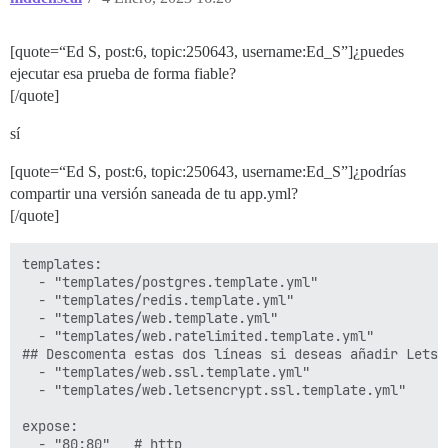
[quote=“Ed S, post:6, topic:250643, username:Ed_S”]¿puedes
ejecutar esa prueba de forma fiable?
[/quote]
sí
[quote=“Ed S, post:6, topic:250643, username:Ed_S”]¿podrías
compartir una versión saneada de tu app.yml?
[/quote]
templates:

  - "templates/postgres.template.yml"

  - "templates/redis.template.yml"

  - "templates/web.template.yml"

  - "templates/web.ratelimited.template.yml"

## Descomenta estas dos líneas si deseas añadir Lets E
  - "templates/web.ssl.template.yml"

  - "templates/web.letsencrypt.ssl.template.yml"

expose:

  - "80:80"   # http
