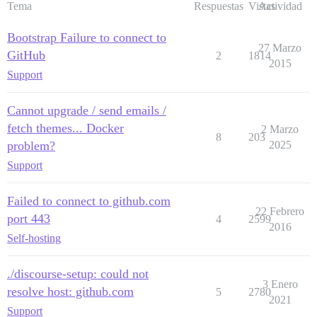
Tema
Respuestas
Vistas
Actividad
Bootstrap Failure to connect to
27 Marzo
GitHub
2
1814
2015
Support
Cannot upgrade / send emails /
fetch themes... Docker
2 Marzo
8
203
problem?
2025
Support
Failed to connect to github.com
22 Febrero
port 443
4
2599
2016
Self-hosting
./discourse-setup: could not
3 Enero
resolve host: github.com
5
2780
2021
Support