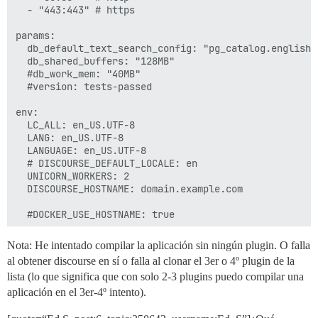
  - "443:443" # https

params:

  db_default_text_search_config: "pg_catalog.english"

  db_shared_buffers: "128MB"

  #db_work_mem: "40MB"

  #version: tests-passed

env:

  LC_ALL: en_US.UTF-8

  LANG: en_US.UTF-8

  LANGUAGE: en_US.UTF-8

  # DISCOURSE_DEFAULT_LOCALE: en

  UNICORN_WORKERS: 2

  DISCOURSE_HOSTNAME: domain.example.com

  #DOCKER_USE_HOSTNAME: true

  DISCOURSE_DEVELOPER_EMAILS: 'some@emails.com'

Nota: He intentado compilar la aplicación sin ningún plugin. O falla
al obtener discourse en sí o falla al clonar el 3er o 4º plugin de la
  DISCOURSE_SMTP_ADDRESS: smtp.domain.com

lista (lo que significa que con solo 2-3 plugins puedo compilar una
  DISCOURSE_SMTP_PORT: port

  DISCOURSE_SMTP_USER_NAME: email@email.com

aplicación en el 3er-4º intento).
  DISCOURSE_SMTP_PASSWORD: "password"

  #DISCOURSE_SMTP_ENABLE_START_TLS: true           # 