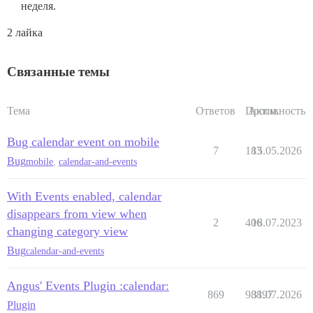
неделя.
2 лайка
Связанные темы
Тема
Ответов
Просм.
Активность
Bug calendar event on mobile
7
183
15.05.2026
Bug
mobile
,
calendar-and-events
With Events enabled, calendar
disappears from view when
2
406
18.07.2023
changing category view
Bug
calendar-and-events
Angus' Events Plugin :calendar:
869
98897
31.07.2026
Plugin