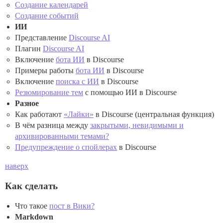
Создание календарей
Создание событий
ИИ
Представление
Discourse AI
Плагин
Discourse AI
Включение
бота ИИ
в Discourse
Примеры работы
бота ИИ
в Discourse
Включение
поиска с ИИ
в Discourse
Резюмирование тем
с помощью ИИ в Discourse
Разное
Как работают
«Лайки»
в Discourse (центральная функция)
В чём разница между
закрытыми, невидимыми и
архивированными темами?
Предупреждение о спойлерах
в Discourse
наверх
Как сделать
Что такое
пост в Вики?
Markdown