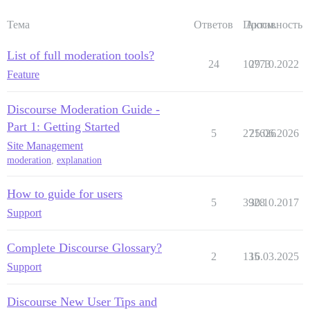
Тема
Ответов
Просм.
Активность
List of full moderation tools?
24
10773
29.10.2022
Feature
Discourse Moderation Guide -
Part 1: Getting Started
5
271626
25.06.2026
Site Management
moderation
,
explanation
How to guide for users
5
3928
30.10.2017
Support
Complete Discourse Glossary?
2
135
16.03.2025
Support
Discourse New User Tips and