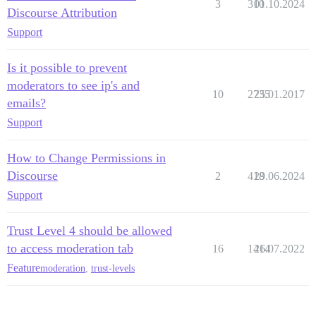
3
310
01.10.2024
Discourse Attribution
Support
Is it possible to prevent
moderators to see ip's and
10
2735
25.01.2017
emails?
Support
How to Change Permissions in
Discourse
2
418
29.06.2024
Support
Trust Level 4 should be allowed
to access moderation tab
16
1414
26.07.2022
Feature
moderation
,
trust-levels