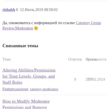
rishabh
6
12.Июль.2019 08:58:02
Да, ознакомьтесь с информацией по ссылке
Category Group
Review/Moderation
Связанные темы
Тема
Ответов
Просм.
Активность
Altering Abilities/Permissions
for Trust Levels, Groups, and
8
2239
07.02.2024
Staff Roles
Feature
completed
,
category-moderators
How to Modify Moderator
Permissions and Remove