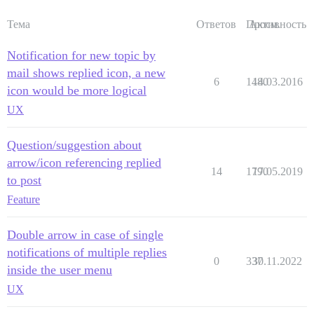
Тема
Ответов
Просм.
Активность
Notification for new topic by
mail shows replied icon, a new
6
1480
14.03.2016
icon would be more logical
UX
Question/suggestion about
arrow/icon referencing replied
14
1790
17.05.2019
to post
Feature
Double arrow in case of single
notifications of multiple replies
0
337
30.11.2022
inside the user menu
UX