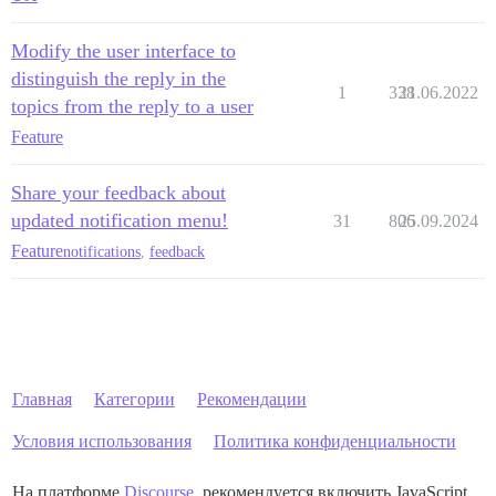
Modify the user interface to
distinguish the reply in the
1
338
21.06.2022
topics from the reply to a user
Feature
Share your feedback about
updated notification menu!
31
806
25.09.2024
Feature
notifications
,
feedback
Главная
Категории
Рекомендации
Условия использования
Политика конфиденциальности
На платформе
Discourse
, рекомендуется включить JavaScript