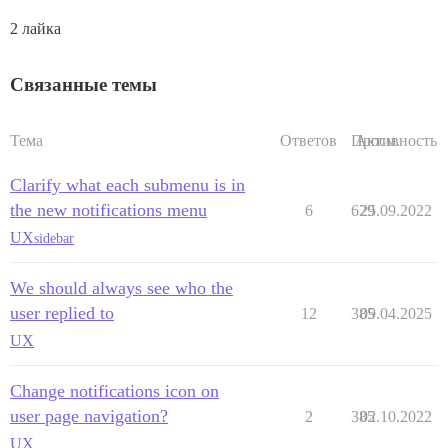
2 лайка
Связанные темы
Тема
Ответов
Просм.
Активность
Clarify what each submenu is in
the new notifications menu
6
629
25.09.2022
UX
sidebar
We should always see who the
user replied to
12
385
09.04.2025
UX
Change notifications icon on
user page navigation?
2
385
02.10.2022
UX