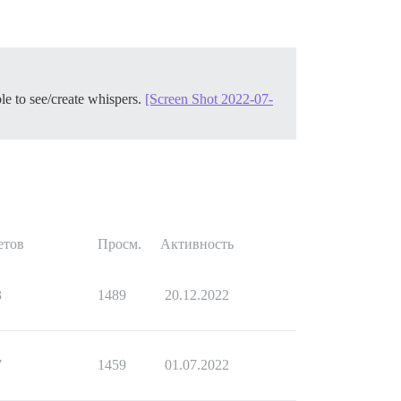
e to see/create whispers.
[Screen Shot 2022-07-
етов
Просм.
Активность
3
1489
20.12.2022
7
1459
01.07.2022