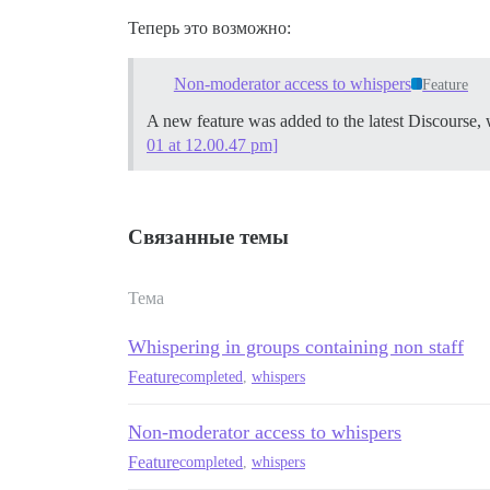
Теперь это возможно:
Non-moderator access to whispers
Feature
A new feature was added to the latest Discourse,
01 at 12.00.47 pm]
Связанные темы
Тема
Whispering in groups containing non staff
Feature
completed
,
whispers
Non-moderator access to whispers
Feature
completed
,
whispers