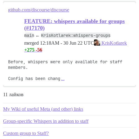
github.com/discourse/discourse
FEATURE: whispers available for groups
(#17170)
main
KrisKotlarek:whispers-groups
←
merged
12:18AM - 30 Jun 22 UTC
KrisKotlarek
+275
-56
Before, whispers were only available for staff 
members.

Config has been chang
…
11 лайков
My Wiki of useful Meta (and other) links
Group-specific Whispers in addition to staff
Custom group to Staff?