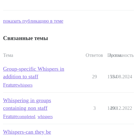
показать публикацию в теме
Связанные темы
Тема
Ответов
Просм.
Активность
Group-specific Whispers in
addition to staff
29
1554
18.08.2024
Feature
whispers
Whispering in groups
containing non staff
3
1490
20.12.2022
Feature
completed
,
whispers
Whispers-can they be