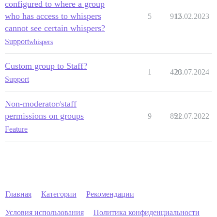
configured to where a group
who has access to whispers
5
912
15.02.2023
cannot see certain whispers?
Support
whispers
Custom group to Staff?
1
420
23.07.2024
Support
Non-moderator/staff
permissions on groups
9
851
22.07.2022
Feature
Главная
Категории
Рекомендации
Условия использования
Политика конфиденциальности