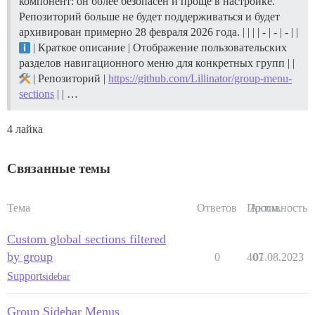
компонент: он более безопасен и проще в настройке.
Репозиторий больше не будет поддерживаться и будет
архивирован примерно 28 февраля 2026 года. | | | | - | - | - | |
| Краткое описание | Отображение пользовательских
разделов навигационного меню для конкретных групп | |
| Репозиторий |
https://github.com/Lillinator/group-menu-
sections
| | …
4 лайка
Связанные темы
Тема
Ответов
Просм.
Активность
Custom global sections filtered
by group
0
407
01.08.2023
Support
sidebar
Group Sidebar Menus