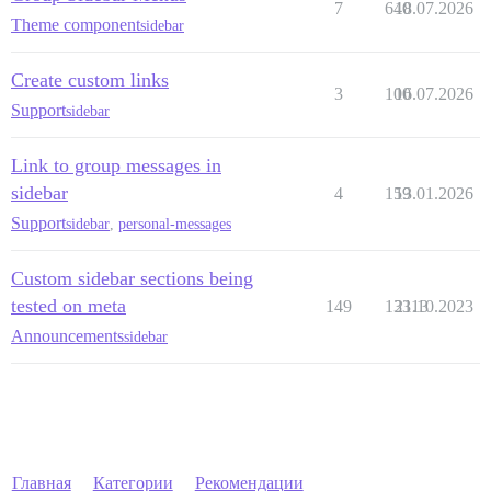
7
640
18.07.2026
Theme component
sidebar
Create custom links
3
100
16.07.2026
Support
sidebar
Link to group messages in
sidebar
4
159
13.01.2026
Support
sidebar
,
personal-messages
Custom sidebar sections being
tested on meta
149
13313
21.10.2023
Announcements
sidebar
Главная
Категории
Рекомендации