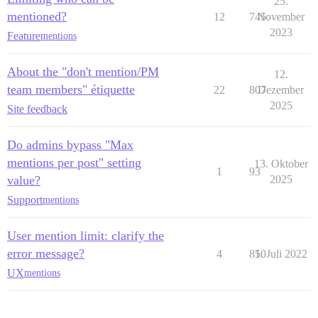
25.
mentioned?
12
745
November
2023
Feature
mentions
About the "don't mention/PM
12.
team members" étiquette
22
807
Dezember
2025
Site feedback
Do admins bypass "Max
mentions per post" setting
13. Oktober
1
93
value?
2025
Support
mentions
User mention limit: clarify the
error message?
4
850
1. Juli 2022
UX
mentions