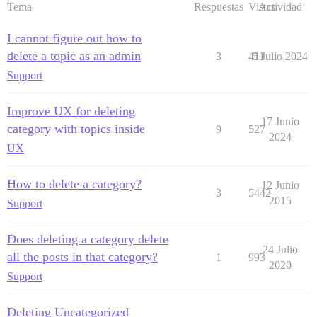
Tema
Respuestas
Vistas
Actividad
I cannot figure out how to
delete a topic as an admin
3
411
5 Julio 2024
Support
Improve UX for deleting
17 Junio
category with topics inside
9
527
2024
UX
How to delete a category?
12 Junio
3
5442
2015
Support
Does deleting a category delete
24 Julio
all the posts in that category?
1
993
2020
Support
Deleting Uncategorized