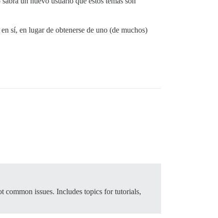
 sabrá un nuevo usuario que estos temas son
a en sí, en lugar de obtenerse de uno (de muchos)
t common issues. Includes topics for tutorials,