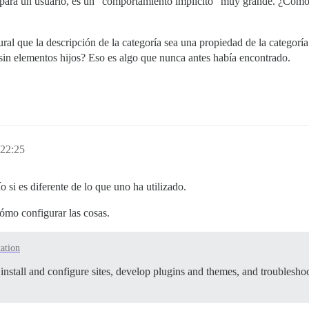
para un usuario, es un “comportamiento implícito” muy grande. ¿Cómo
ral que la descripción de la categoría sea una propiedad de la categorí
 sin elementos hijos? Eso es algo que nunca antes había encontrado.
 22:25
 si es diferente de lo que uno ha utilizado.
ómo configurar las cosas.
ation
nstall and configure sites, develop plugins and themes, and troubleshoo