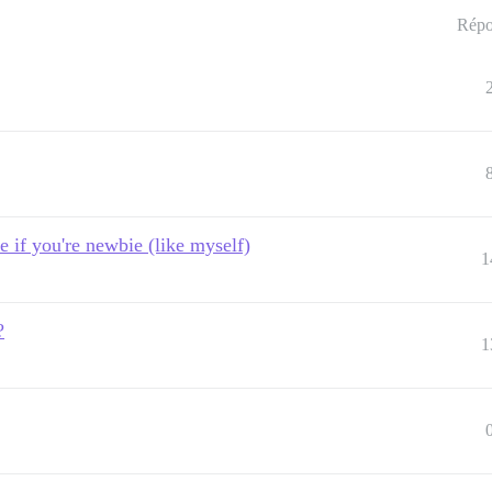
Répo
e if you're newbie (like myself)
1
?
1