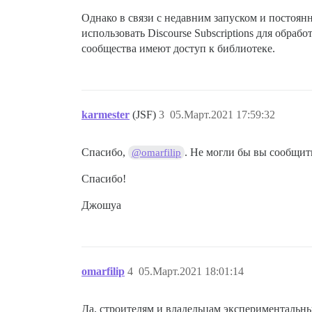
Однако в связи с недавним запуском и постоя
использовать Discourse Subscriptions для обраб
сообщества имеют доступ к библиотеке.
karmester
(JSF)
3
05.Март.2021 17:59:32
Спасибо,
. Не могли бы вы сообщить
@omarfilip
Спасибо!
Джошуа
omarfilip
4
05.Март.2021 18:01:14
Да, строителям и владельцам экспериментальны