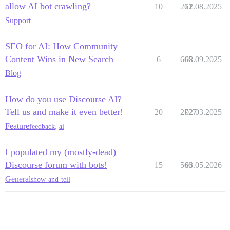
allow AI bot crawling?
10
261
12.08.2025
Support
SEO for AI: How Community
Content Wins in New Search
6
665
08.09.2025
Blog
How do you use Discourse AI?
Tell us and make it even better!
20
2727
02.03.2025
Feature
feedback
,
ai
I populated my (mostly-dead)
Discourse forum with bots!
15
566
03.05.2026
General
show-and-tell