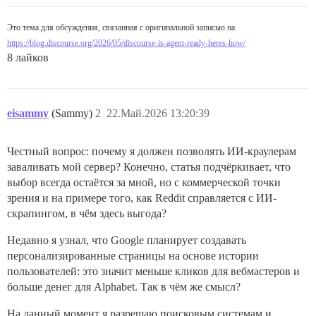
Это тема для обсуждения, связанная с оригинальной записью на
https://blog.discourse.org/2026/05/discourse-is-agent-ready-heres-how/
8 лайков
eisammy
(Sammy)
2
22.Май.2026 13:20:39
Честный вопрос: почему я должен позволять ИИ-краулерам
заваливать мой сервер? Конечно, статья подчёркивает, что
выбор всегда остаётся за мной, но с коммерческой точки
зрения и на примере того, как Reddit справляется с ИИ-
скрапингом, в чём здесь выгода?
Недавно я узнал, что Google планирует создавать
персонализированные страницы на основе истории
пользователей: это значит меньше кликов для вебмастеров и
больше денег для Alphabet. Так в чём же смысл?
На данный момент я разрешаю поисковым системам и