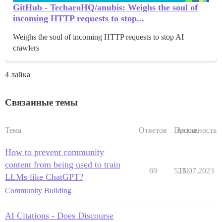
GitHub - TecharoHQ/anubis: Weighs the soul of
incoming HTTP requests to stop...
Weighs the soul of incoming HTTP requests to stop AI
crawlers
4 лайка
Связанные темы
Тема
Ответов
Просм.
Активность
How to prevent community
content from being used to train
69
5231
16.07.2023
LLMs like ChatGPT?
Community Building
AI Citations - Does Discourse