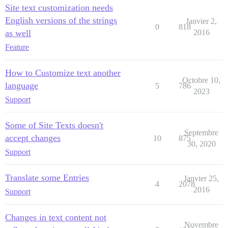
Site text customization needs
English versions of the strings
Janvier 2,
0
818
as well
2016
Feature
How to Customize text another
Octobre 10,
language
5
786
2023
Support
Some of Site Texts doesn't
Septembre
accept changes
10
875
30, 2020
Support
Translate some Entries
Janvier 25,
4
2078
2016
Support
Changes in text content not
Novembre