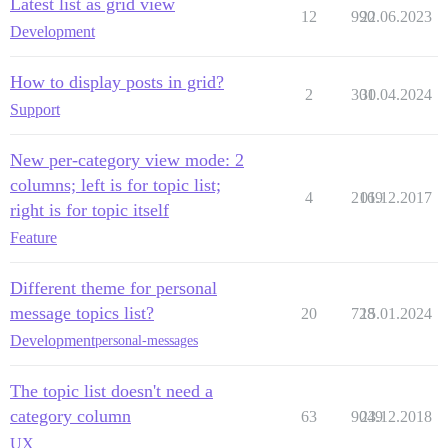
Latest list as grid view
12
990
22.06.2023
Development
How to display posts in grid?
2
301
30.04.2024
Support
New per-category view mode: 2
columns; left is for topic list;
4
2169
01.12.2017
right is for topic itself
Feature
Different theme for personal
message topics list?
20
728
15.01.2024
Development
personal-messages
The topic list doesn't need a
category column
63
9049
23.12.2018
UX