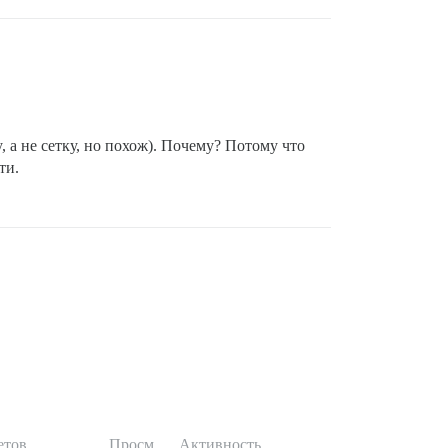
 а не сетку, но похож). Почему? Потому что
ти.
етов
Просм.
Активность