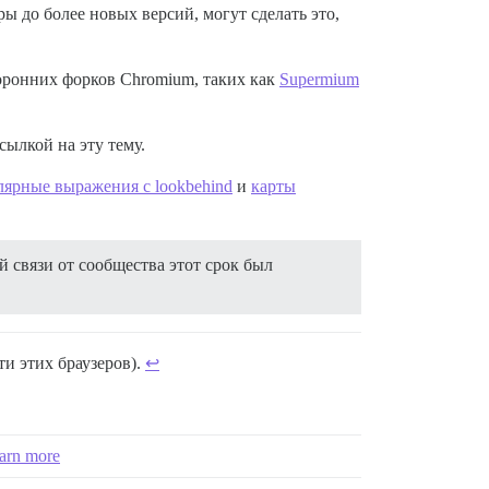
ы до более новых версий, могут сделать это,
торонних форков Chromium, таких как
Supermium
ылкой на эту тему.
лярные выражения с lookbehind
и
карты
.
й связи от сообщества этот срок был
ти этих браузеров).
↩︎
earn more