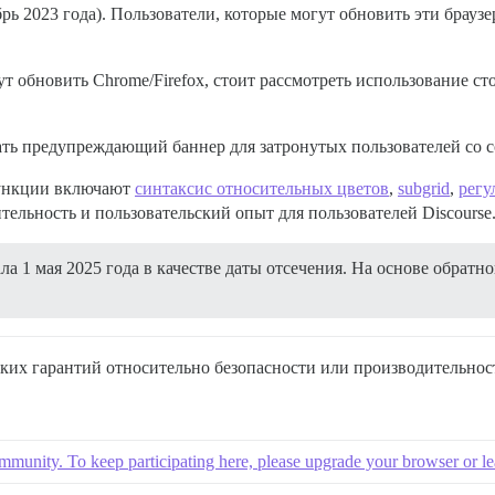
ь 2023 года). Пользователи, которые могут обновить эти браузер
ут обновить Chrome/Firefox, стоит рассмотреть использование с
ть предупреждающий баннер для затронутых пользователей со сс
функции включают
синтаксис относительных цветов
,
subgrid
,
регу
тельность и пользовательский опыт для пользователей Discourse
а 1 мая 2025 года в качестве даты отсечения. На основе обратно
аких гарантий относительно безопасности или производительнос
mmunity. To keep participating here, please upgrade your browser or l