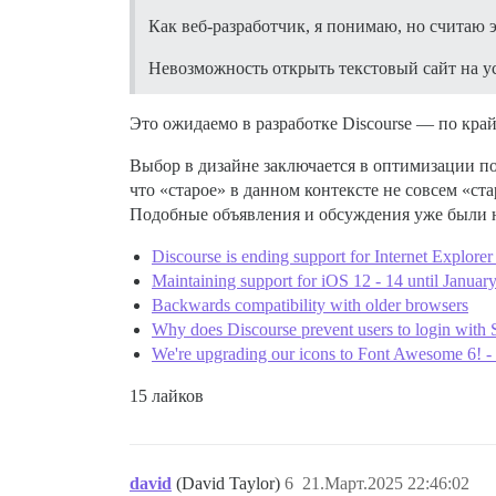
Как веб-разработчик, я понимаю, но считаю 
Невозможность открыть текстовый сайт на у
Это ожидаемо в разработке Discourse — по край
Выбор в дизайне заключается в оптимизации по
что «старое» в данном контексте не совсем «ст
Подобные объявления и обсуждения уже были 
Discourse is ending support for Internet Explorer
Maintaining support for iOS 12 - 14 until Januar
Backwards compatibility with older browsers
Why does Discourse prevent users to login with S
We're upgrading our icons to Font Awesome 6! 
15 лайков
david
(David Taylor)
6
21.Март.2025 22:46:02