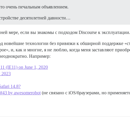
это очень печальным объявлением.
стройстве десятилетней давности…
ней мере, если вы знакомы с подходом Discourse к эксплуатации
д новейшие технологии без привязки к обширной поддержке «ст
арое», и, как и многие, я не люблю, когда меня заставляют прио
неоднократно. Например:
 11 (IE11) on June 1, 2020
y 2023
afari 14.8?
- #43 by awesomerobot
(не связано с iOS/браузерами, но применяетс