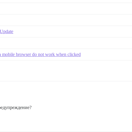
 Update
on a mobile browser do not work when clicked
предупреждение?