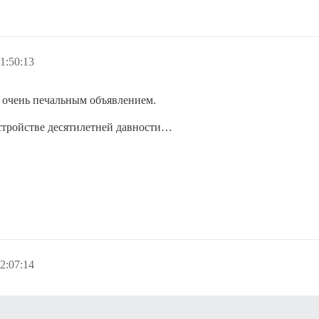
1:50:13
о очень печальным объявлением.
стройстве десятилетней давности…
2:07:14