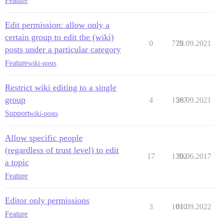
Feature
Edit permission: allow only a
certain group to edit the (wiki)
0
775
28.09.2021
posts under a particular category
Feature
wiki-posts
Restrict wiki editing to a single
group
4
1567
28.09.2021
Support
wiki-posts
Allow specific people
(regardless of trust level) to edit
17
1792
30.06.2017
a topic
Feature
Editor only permissions
3
1010
01.09.2022
Feature