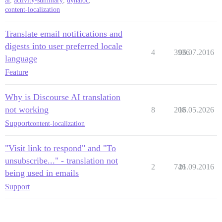
ai
,
activity-summary
,
dynaloc
,
content-localization
Translate email notifications and
digests into user preferred locale
4
3936
06.07.2016
language
Feature
Why is Discourse AI translation
not working
8
208
16.05.2026
Support
content-localization
"Visit link to respond" and "To
unsubscribe..." - translation not
2
746
21.09.2016
being used in emails
Support