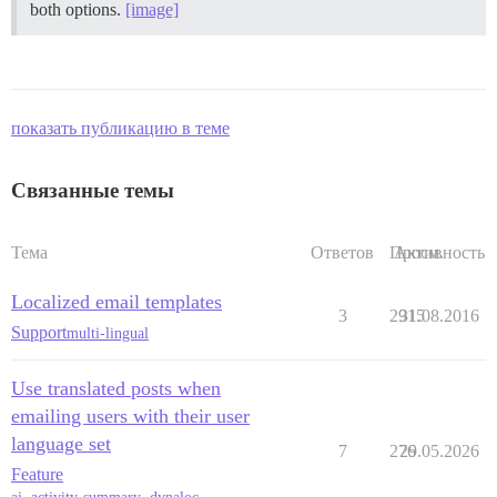
both options.
[image]
показать публикацию в теме
Связанные темы
Тема
Ответов
Просм.
Активность
Localized email templates
3
2915
31.08.2016
Support
multi-lingual
Use translated posts when
emailing users with their user
language set
7
276
29.05.2026
Feature