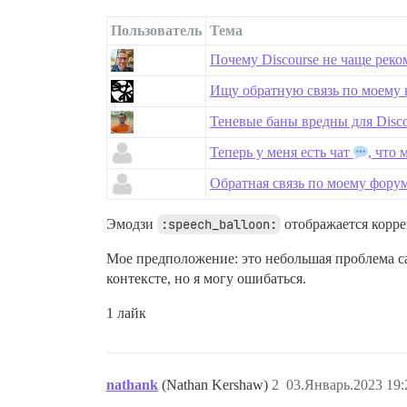
Пользователь
Тема
Почему Discourse не чаще рек
Ищу обратную связь по моему 
Теневые баны вредны для Disco
Теперь у меня есть чат
, что
Обратная связь по моему форум
Эмодзи
:speech_balloon:
отображается корре
Мое предположение: это небольшая проблема са
контексте, но я могу ошибаться.
1 лайк
nathank
(Nathan Kershaw)
2
03.Январь.2023 19: