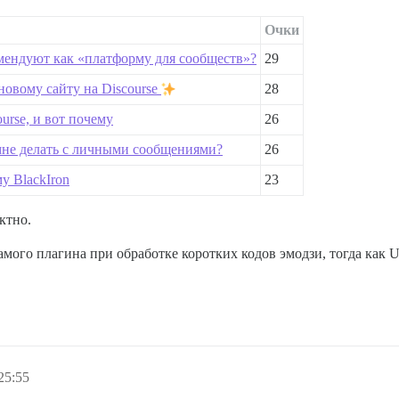
Очки
омендуют как «платформу для сообществ»?
29
новому сайту на Discourse
28
urse, и вот почему
26
 мне делать с личными сообщениями?
26
у BlackIron
23
ктно.
мого плагина при обработке коротких кодов эмодзи, тогда как U
25:55