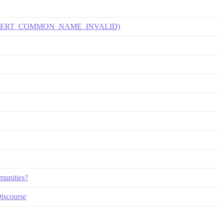
(ERR_CERT_COMMON_NAME_INVALID)
munities?
Discourse