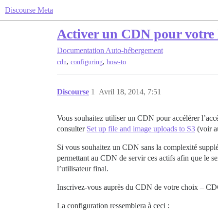
Discourse Meta
Activer un CDN pour votre
Documentation
Auto-hébergement
,
,
cdn
configuring
how-to
Discourse
1
Avril 18, 2014, 7:51
Vous souhaitez utiliser un CDN pour accélérer l’acc
consulter
Set up file and image uploads to S3
(voir a
Si vous souhaitez un CDN sans la complexité supplé
permettant au CDN de servir ces actifs afin que le ser
l’utilisateur final.
Inscrivez-vous auprès du CDN de votre choix – CDC
La configuration ressemblera à ceci :