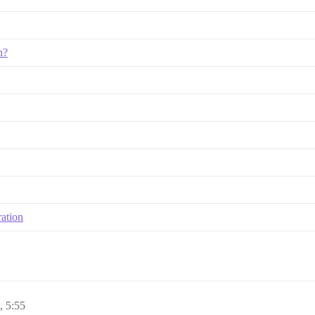
n?
ation
, 5:55