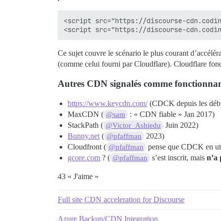
<script src="https://discourse-cdn.codin
Ce sujet couvre le scénario le plus courant d’accélér
(comme celui fourni par Cloudflare). Cloudflare fon
Autres CDN signalés comme fonctionnant
https://www.keycdn.com/
(CDCK depuis les déb
MaxCDN (
: « CDN fiable » Jan 2017)
@sam
StackPath (
Juin 2022)
@Victor_Ashiedu
Bunny.net
(
2023)
@pfaffman
Cloudfront (
pense que CDCK en utili
@pfaffman
gcore.com
? (
s’est inscrit, mais
n’a 
@pfaffman
43 « J'aime »
Full site CDN acceleration for Discourse
Azure Backup/CDN Integration