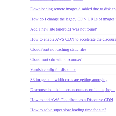
Downloading remote images disabled due to disk sp
How do I change the legacy CDN URLs of images i
Add a new site (android) 'was not found'
How to enable AWS CDN to accelerate the discours
CloudFront not caching static files
Cloudfront cdn with discourse?
Varnish config for discourse
S3 image bandwidth costs are getting annoying
Discourse load balancer encounters problems, hopin
How to add AWS Cloudfront as a Discourse CDN
How to solve super slow loading time for site?