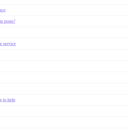
ace
n posts?
e service
g to help