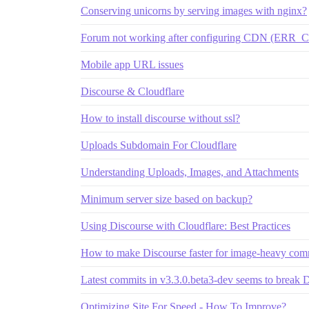
Conserving unicorns by serving images with nginx?
Forum not working after configuring CDN 
Mobile app URL issues
Discourse & Cloudflare
How to install discourse without ssl?
Uploads Subdomain For Cloudflare
Understanding Uploads, Images, and Attachments
Minimum server size based on backup?
Using Discourse with Cloudflare: Best Practices
How to make Discourse faster for image-heavy com
Latest commits in v3.3.0.beta3-dev seems to break 
Optimizing Site For Speed - How To Improve?