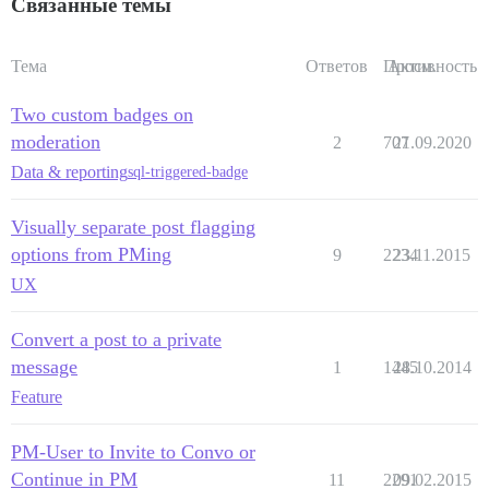
Связанные темы
Тема
Ответов
Просм.
Активность
Two custom badges on
moderation
2
707
21.09.2020
Data & reporting
sql-triggered-badge
Visually separate post flagging
options from PMing
9
2234
23.11.2015
UX
Convert a post to a private
message
1
1445
28.10.2014
Feature
PM-User to Invite to Convo or
Continue in PM
11
2291
09.02.2015