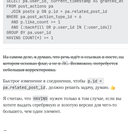
SELECT pa.user_id, current_timestamp AS granted_at

FROM post_actions pa

  JOIN posts p ON p.id = pa.related_post_id

WHERE pa.post_action_type_id = 6

  AND p.like_count >= 1

  AND (:backfill OR p.user_id IN (:user_ids))

GROUP BY pa.user_id

На самом деле, я думаю, что речь идёт о ссылках в посте, на
котором основан флаг, а не в ЛС. Возможно, потребуется
небольшая корректировка.
Быстрое изменение в соединении, чтобы
p.id = 
pa.related_post_id
, должно решить задачу, думаю.
Я считаю, что
HAVING
нужен только в том случае, если вы
хотите выдать серебряную и золотую версии для чего-то
большего, чем один элемент.