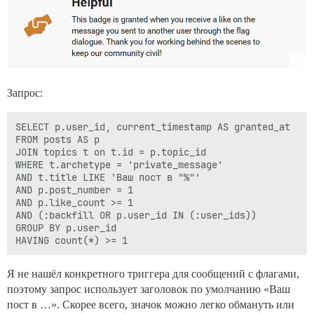
Запрос:
SELECT p.user_id, current_timestamp AS granted_at

FROM posts AS p

JOIN topics t on t.id = p.topic_id

WHERE t.archetype = 'private_message'

AND t.title LIKE 'Ваш пост в "%"'

AND p.post_number = 1

AND p.like_count >= 1

AND (:backfill OR p.user_id IN (:user_ids))

GROUP BY p.user_id

Я не нашёл конкретного триггера для сообщений с флагами,
поэтому запрос использует заголовок по умолчанию «Ваш
пост в …». Скорее всего, значок можно легко обмануть или