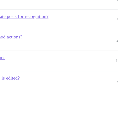
ate posts for recognition?
mod actions?
ems
1
 is edited?