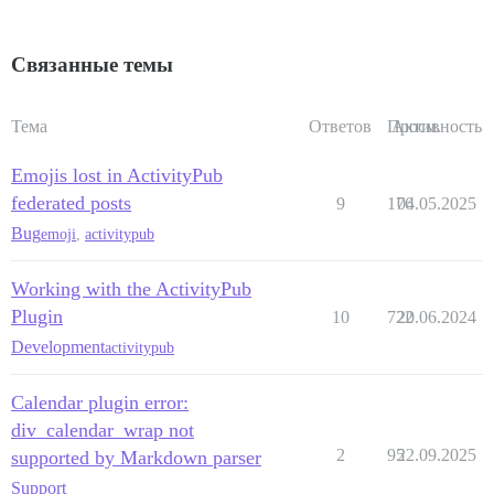
Связанные темы
Тема
Ответов
Просм.
Активность
Emojis lost in ActivityPub
federated posts
9
176
04.05.2025
Bug
emoji
,
activitypub
Working with the ActivityPub
Plugin
10
722
20.06.2024
Development
activitypub
Calendar plugin error:
div_calendar_wrap not
2
95
22.09.2025
supported by Markdown parser
Support