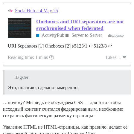
SocialHub – 4 May 25
Oneboxes and URI separators are not
synchronised when federated
ActivityPub
Server to Server
discourse
URI Separators [1] Oneboxes [2] t/5123/1 ↩︎ 5123/8 ↩︎
Reading time: 1 mins 🕑
Likes: 1 ❤
Jagster:
Это, полагаю, сделано намеренно.
…почему? Мы ведь не обсуждаем CSS — для того чтобы
исходный контент считался федерированным, необходимо
сохранить фактическую разметку страницы.
Удаление HTML из HTML-страницы, как правило, делает её
нечитаемой. Это относится и к CommonMark.