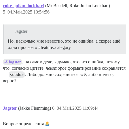
roke_julian_lockhart
(Mr Beedell, Roke Julian Lockhart)
5
04.Май.2025 10:54:56
Jagster:
Но, насколько мне известно, это не ошибка, а скорее ещё
одна просьба о
#feature::category
, на самом деле, я думаю, что это ошибка, потому
@Jagster
что, согласно цитате,
некоторое
форматирование сохраняется
—
<code>
. Либо должно сохраняться всё, либо ничего,
верно?
Jagster
(Jakke Flemming)
6
04.Май.2025 11:09:44
Вопрос определения