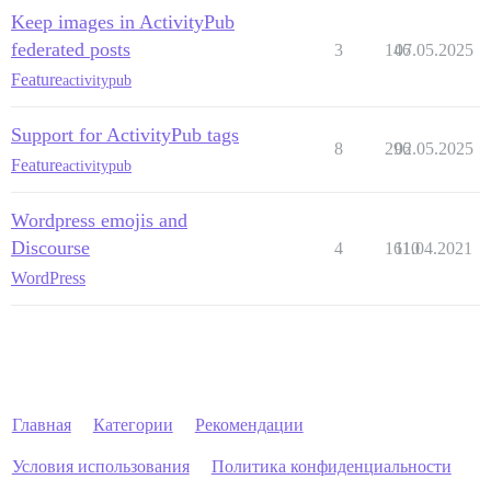
Keep images in ActivityPub
federated posts
3
146
07.05.2025
Feature
activitypub
Support for ActivityPub tags
8
296
02.05.2025
Feature
activitypub
Wordpress emojis and
Discourse
4
1610
11.04.2021
WordPress
Главная
Категории
Рекомендации
Условия использования
Политика конфиденциальности