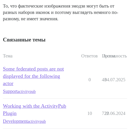
То, что фактические изображения эмодзи могут быть от
разных наборов иконок и поэтому выглядеть немного по-
разному, не имеет значения.
Связанные темы
Тема
Ответов
Просм.
Активность
Some federated posts are not
displayed for the following
0
43
04.07.2025
actor
Support
activitypub
Working with the ActivityPub
Plugin
10
722
20.06.2024
Development
activitypub