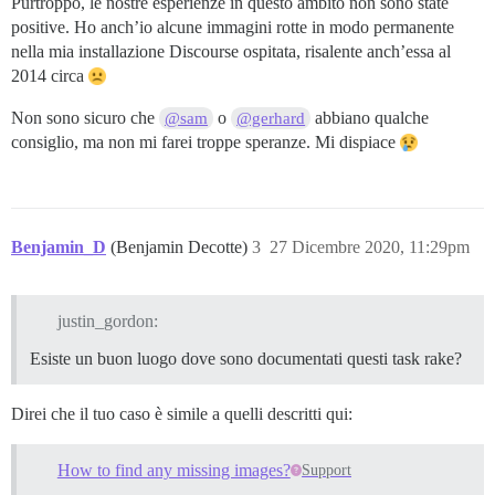
Purtroppo, le nostre esperienze in questo ambito non sono state
positive. Ho anch’io alcune immagini rotte in modo permanente
nella mia installazione Discourse ospitata, risalente anch’essa al
2014 circa
Non sono sicuro che
o
abbiano qualche
@sam
@gerhard
consiglio, ma non mi farei troppe speranze. Mi dispiace
Benjamin_D
(Benjamin Decotte)
3
27 Dicembre 2020, 11:29pm
justin_gordon:
Esiste un buon luogo dove sono documentati questi task rake?
Direi che il tuo caso è simile a quelli descritti qui:
How to find any missing images?
Support