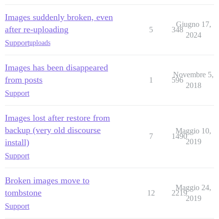
Images suddenly broken, even
Giugno 17,
after re-uploading
5
348
2024
Support
uploads
Images has been disappeared
Novembre 5,
from posts
1
596
2018
Support
Images lost after restore from
backup (very old discourse
Maggio 10,
7
1490
install)
2019
Support
Broken images move to
Maggio 24,
tombstone
12
2219
2019
Support