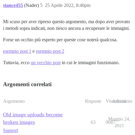
stance455
(Nader)
5
25 Aprile 2022, 8:40pm
Mi scuso per aver ripreso questo argomento, ma dopo aver provato
i metodi sopra indicati, non riesco ancora a recuperare le immagini.
Forse un occhio più esperto per queste cose noterà qualcosa.
esempio post 1
e
esempio post 2
Tuttavia, ecco
un vecchio post
in cui le immagini funzionano.
Argomenti correlati
Argomento
Risposte
Visualizzazioni
Attività
Old image uploads become
Maggio 24,
broken images
63
9087
2021
Support