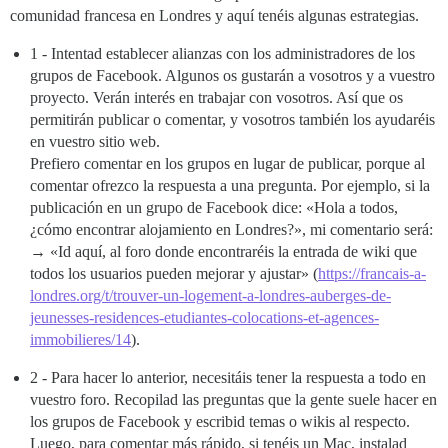
comunidad francesa en Londres y aquí tenéis algunas estrategias.
1 - Intentad establecer alianzas con los administradores de los
grupos de Facebook. Algunos os gustarán a vosotros y a vuestro
proyecto. Verán interés en trabajar con vosotros. Así que os
permitirán publicar o comentar, y vosotros también los ayudaréis
en vuestro sitio web.
Prefiero comentar en los grupos en lugar de publicar, porque al
comentar ofrezco la respuesta a una pregunta. Por ejemplo, si la
publicación en un grupo de Facebook dice: «Hola a todos,
¿cómo encontrar alojamiento en Londres?», mi comentario será:
→ «Id aquí, al foro donde encontraréis la entrada de wiki que
todos los usuarios pueden mejorar y ajustar» (
https://francais-a-
londres.org/t/trouver-un-logement-a-londres-auberges-de-
jeunesses-residences-etudiantes-colocations-et-agences-
immobilieres/14
).
2 - Para hacer lo anterior, necesitáis tener la respuesta a todo en
vuestro foro. Recopilad las preguntas que la gente suele hacer en
los grupos de Facebook y escribid temas o wikis al respecto.
Luego, para comentar más rápido, si tenéis un Mac, instalad