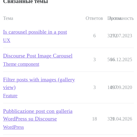
Связанные темы
Тема
Ответов
Просм.
Активность
Is carousel possible in a post
6
3272
19.07.2023
UX
Discourse Post Image Carousel
3
566
16.12.2025
Theme component
Filter posts with images (gallery
view)
3
1497
03.09.2020
Feature
Pubblicazione post con galleria
WordPress su Discourse
18
371
20.04.2026
WordPress