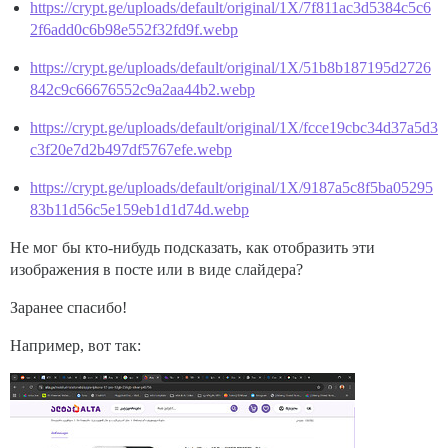
https://crypt.ge/uploads/default/original/1X/7f811ac3d5384c5c6
2f6add0c6b98e552f32fd9f.webp
https://crypt.ge/uploads/default/original/1X/51b8b187195d2726
842c9c66676552c9a2aa44b2.webp
https://crypt.ge/uploads/default/original/1X/fcce19cbc34d37a5d3
c3f20e7d2b497df5767efe.webp
https://crypt.ge/uploads/default/original/1X/9187a5c8f5ba05295
83b11d56c5e159eb1d1d74d.webp
Не мог бы кто-нибудь подсказать, как отобразить эти
изображения в посте или в виде слайдера?
Заранее спасибо!
Например, вот так: