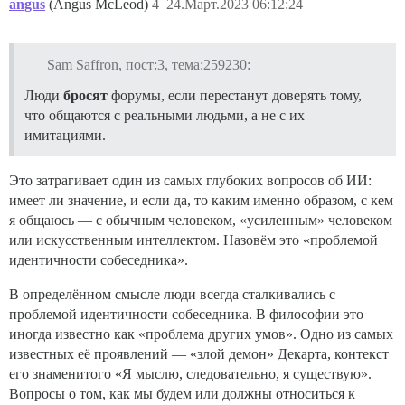
angus
(Angus McLeod)
4
24.Март.2023 06:12:24
Sam Saffron, пост:3, тема:259230:
Люди
бросят
форумы, если перестанут доверять тому,
что общаются с реальными людьми, а не с их
имитациями.
Это затрагивает один из самых глубоких вопросов об ИИ:
имеет ли значение, и если да, то каким именно образом, с кем
я общаюсь — с обычным человеком, «усиленным» человеком
или искусственным интеллектом. Назовём это «проблемой
идентичности собеседника».
В определённом смысле люди всегда сталкивались с
проблемой идентичности собеседника. В философии это
иногда известно как «проблема других умов». Одно из самых
известных её проявлений — «злой демон» Декарта, контекст
его знаменитого «Я мыслю, следовательно, я существую».
Вопросы о том, как мы будем или должны относиться к