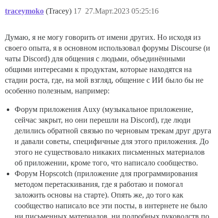
traceymoko
(Tracey)
17
27.Март.2023 05:25:16
Думаю, я не могу говорить от имени других. Но исходя из
своего опыта, я в основном использовал форумы Discourse (и
чаты Discord) для общения с людьми, объединёнными
общими интересами к продуктам, которые находятся на
стадии роста, где, на мой взгляд, общение с ИИ было бы не
особенно полезным, например:
Форум приложения Auxy (музыкальное приложение,
сейчас закрыт, но они перешли на Discord), где люди
делились обратной связью по черновым трекам друг друга
и давали советы, специфичные для этого приложения. До
этого не существовало никаких письменных материалов
об приложении, кроме того, что написало сообщество.
Форум Hopscotch (приложение для программирования
методом перетаскивания, где я работаю и помогал
заложить основы на старте). Опять же, до того как
сообщество написало все эти посты, в интернете не было
ни письменных материалов, ни подробных руководств по