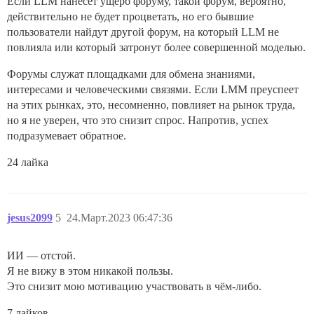
Если LLM нанесёт ущерб форуму, такой форум, вероятно,
действительно не будет процветать, но его бывшие
пользователи найдут другой форум, на который LLM не
повлияла или который затронут более совершенной моделью.
Форумы служат площадками для обмена знаниями,
интересами и человеческими связями. Если LMM преуспеет
на этих рынках, это, несомненно, повлияет на рынок труда,
но я не уверен, что это снизит спрос. Напротив, успех
подразумевает обратное.
24 лайка
jesus2099
5
24.Март.2023 06:47:36
ИИ — отстой.
Я не вижу в этом никакой пользы.
Это снизит мою мотивацию участвовать в чём-либо.
7 лайков