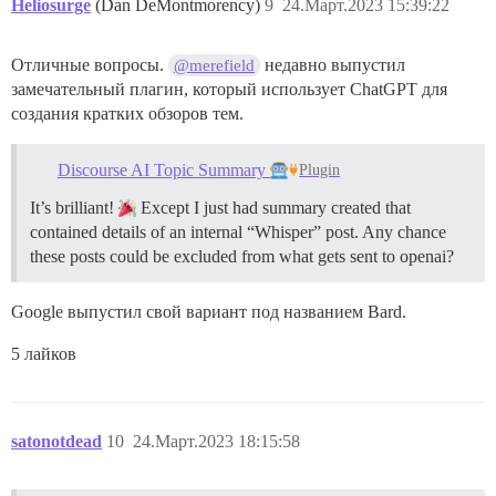
Heliosurge
(Dan DeMontmorency)
9
24.Март.2023 15:39:22
Отличные вопросы.
недавно выпустил
@merefield
замечательный плагин, который использует ChatGPT для
создания кратких обзоров тем.
Discourse AI Topic Summary
Plugin
It’s brilliant!
Except I just had summary created that
contained details of an internal “Whisper” post. Any chance
these posts could be excluded from what gets sent to openai?
Google выпустил свой вариант под названием Bard.
5 лайков
satonotdead
10
24.Март.2023 18:15:58