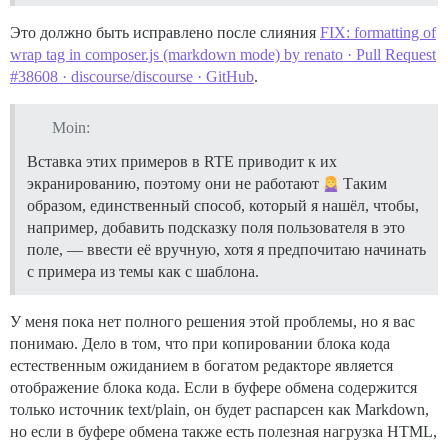
Это должно быть исправлено после слияния
FIX: formatting of
wrap tag in composer.js (markdown mode) by renato · Pull Request
#38608 · discourse/discourse · GitHub
.
Moin:
Вставка этих примеров в RTE приводит к их
экранированию, поэтому они не работают
Таким
образом, единственный способ, который я нашёл, чтобы,
например, добавить подсказку поля пользователя в это
поле, — ввести её вручную, хотя я предпочитаю начинать
с примера из темы как с шаблона.
У меня пока нет полного решения этой проблемы, но я вас
понимаю. Дело в том, что при копировании блока кода
естественным ожиданием в богатом редакторе является
отображение блока кода. Если в буфере обмена содержится
только источник text/plain, он будет распарсен как Markdown,
но если в буфере обмена также есть полезная нагрузка HTML,