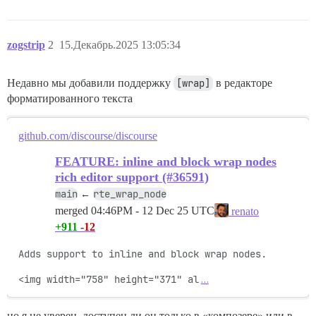
zogstrip
2
15.Декабрь.2025 13:05:34
Недавно мы добавили поддержку
[wrap]
в редакторе
форматированного текста
github.com/discourse/discourse
FEATURE: inline and block wrap nodes
rich editor support (#36591)
main
rte_wrap_node
←
merged
04:46PM - 12 Dec 25 UTC
renato
+911
-12
Adds support to inline and block wrap nodes.

<img width="758" height="371" al
…
но я не уверен, доступен ли он только в «композере» или в