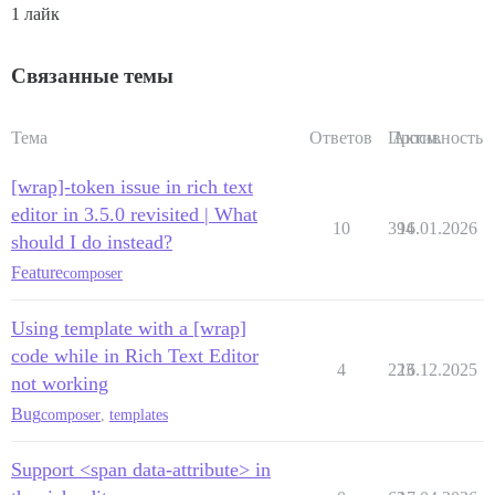
1 лайк
Связанные темы
Тема
Ответов
Просм.
Активность
[wrap]-token issue in rich text
editor in 3.5.0 revisited | What
10
394
16.01.2026
should I do instead?
Feature
composer
Using template with a [wrap]
code while in Rich Text Editor
4
223
16.12.2025
not working
Bug
composer
,
templates
Support <span data-attribute> in