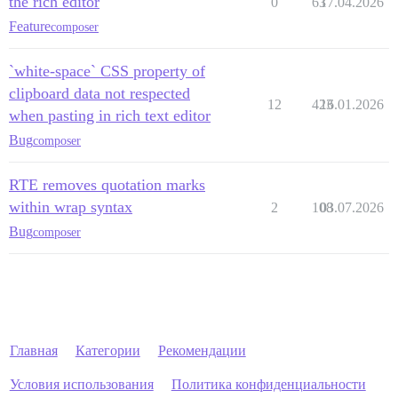
the rich editor
0
63
17.04.2026
Feature
composer
`white-space` CSS property of
clipboard data not respected
12
423
16.01.2026
when pasting in rich text editor
Bug
composer
RTE removes quotation marks
within wrap syntax
2
108
03.07.2026
Bug
composer
Главная
Категории
Рекомендации
Условия использования
Политика конфиденциальности