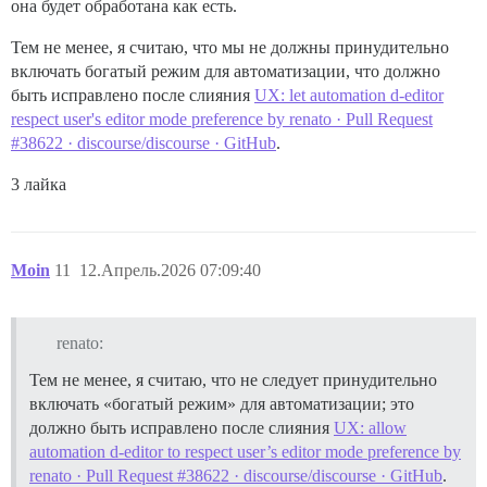
она будет обработана как есть.
Тем не менее, я считаю, что мы не должны принудительно
включать богатый режим для автоматизации, что должно
быть исправлено после слияния
UX: let automation d-editor
respect user's editor mode preference by renato · Pull Request
#38622 · discourse/discourse · GitHub
.
3 лайка
Moin
11
12.Апрель.2026 07:09:40
renato:
Тем не менее, я считаю, что не следует принудительно
включать «богатый режим» для автоматизации; это
должно быть исправлено после слияния
UX: allow
automation d-editor to respect user’s editor mode preference by
renato · Pull Request #38622 · discourse/discourse · GitHub
.