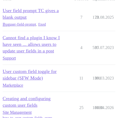
User field prompt TC gives a
blank output
7
173
28.08.2025
Bug
user-field-prompt
,
fixed
Cannot find a plugin I know I
have seen ... allows users to
4
535
07.07.2023
update user fields in a post
Support
User custom field toggle for
sidebar (SFW Mode)
11
1381
09.03.2023
Marketplace
Creating and configuring
custom user fields
25
18180
08.04.2026
Site Management
how-to
,
user-custom-fields
,
users