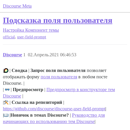
Discourse Meta
Подсказка поля пользователя
Настройка
Компонент темы
,
official
user-field-prompt
Discourse
1
02.Апрель.2021 06:46:53
|
|
Сводка
|
Запрос поля пользователя
позволяет
отображать форму
поля пользователя
в любом посте
Discourse. |
|
|
Предпросмотр
|
Предпросмотр в конструкторе тем
Discourse
|
|
|
Ссылка на репозиторий
|
https://github.com/discourse/discourse-user-field-prompt
|
|
|
Новичок в темах Discourse?
|
Руководство для
начинающих по использованию тем Discourse
|