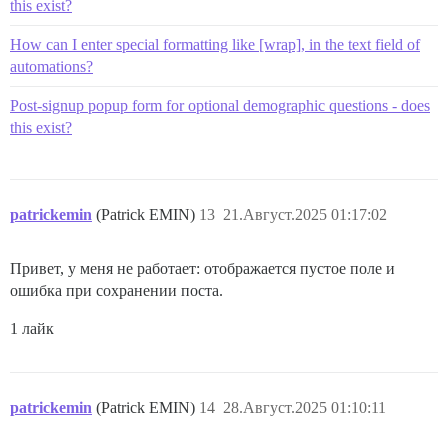
this exist?
How can I enter special formatting like [wrap], in the text field of
automations?
Post-signup popup form for optional demographic questions - does
this exist?
patrickemin
(Patrick EMIN)
13
21.Август.2025 01:17:02
Привет, у меня не работает: отображается пустое поле и
ошибка при сохранении поста.
1 лайк
patrickemin
(Patrick EMIN)
14
28.Август.2025 01:10:11