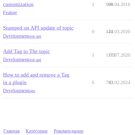
customization
1
960
08.04.2016
Feature
Stumped on API update of topic
0
441
24.03.2020
Development
rest-api
Add Tag to The topic
1
1173
10.07.2020
Development
rest-api
How to add and remove a Tag
in a plugin
6
733
02.02.2024
Development
tags
Главная
Категории
Рекомендации