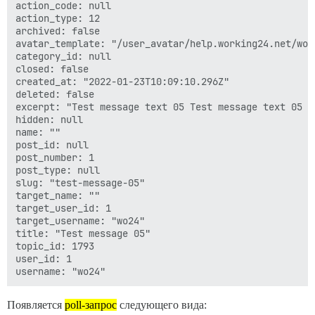
action_code: null

action_type: 12

archived: false

avatar_template: "/user_avatar/help.working24.net/wo24
category_id: null

closed: false

created_at: "2022-01-23T10:09:10.296Z"

deleted: false

excerpt: "Test message text 05 Test message text 05 T
hidden: null

name: ""

post_id: null

post_number: 1

post_type: null

slug: "test-message-05"

target_name: ""

target_user_id: 1

target_username: "wo24"

title: "Test message 05"

topic_id: 1793

user_id: 1

Появляется
poll-запрос
следующего вида: