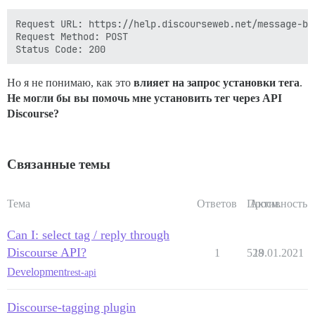
Request URL: https://help.discourseweb.net/message-bu
Request Method: POST

Но я не понимаю, как это
влияет на запрос установки тега
.
Не могли бы вы помочь мне установить тег через API
Discourse?
Связанные темы
Тема
Ответов
Просм.
Активность
Can I: select tag / reply through
Discourse API?
1
528
19.01.2021
Development
rest-api
Discourse-tagging plugin