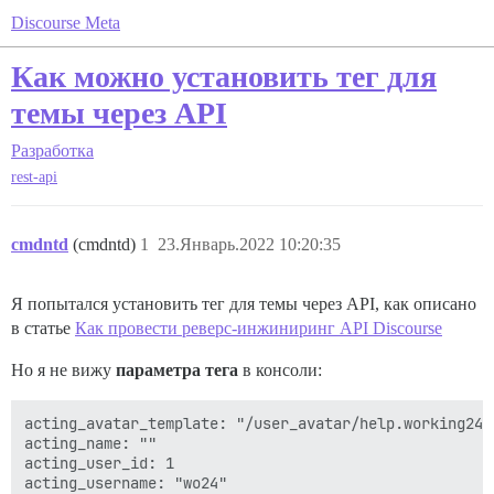
Discourse Meta
Как можно установить тег для
темы через API
Разработка
rest-api
cmdntd
(cmdntd)
1
23.Январь.2022 10:20:35
Я попытался установить тег для темы через API, как описано
в статье
Как провести реверс-инжиниринг API Discourse
Но я не вижу
параметра тега
в консоли:
acting_avatar_template: "/user_avatar/help.working24.
acting_name: ""

acting_user_id: 1

acting_username: "wo24"
