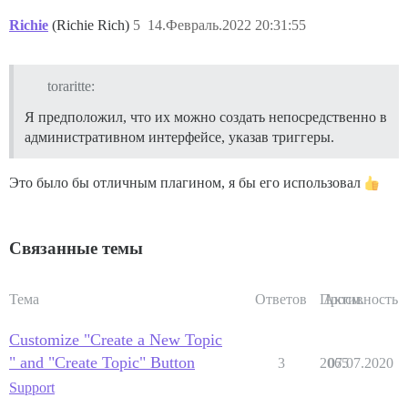
Richie
(Richie Rich)
5
14.Февраль.2022 20:31:55
toraritte:
Я предположил, что их можно создать непосредственно в
административном интерфейсе, указав триггеры.
Это было бы отличным плагином, я бы его использовал
Связанные темы
Тема
Ответов
Просм.
Активность
Customize "Create a New Topic
" and "Create Topic" Button
3
2065
07.07.2020
Support