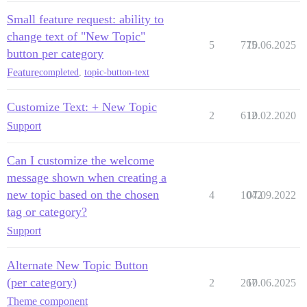
Small feature request: ability to
change text of "New Topic"
5
775
10.06.2025
button per category
Feature
completed
,
topic-button-text
Customize Text: + New Topic
2
612
10.02.2020
Support
Can I customize the welcome
message shown when creating a
new topic based on the chosen
4
1042
07.09.2022
tag or category?
Support
Alternate New Topic Button
(per category)
2
267
10.06.2025
Theme component