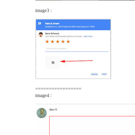
image3 :
=================
image4 :