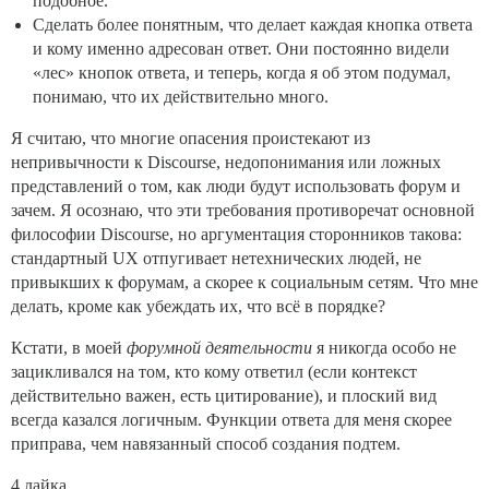
подобное.
Сделать более понятным, что делает каждая кнопка ответа
и кому именно адресован ответ. Они постоянно видели
«лес» кнопок ответа, и теперь, когда я об этом подумал,
понимаю, что их действительно много.
Я считаю, что многие опасения проистекают из
непривычности к Discourse, недопонимания или ложных
представлений о том, как люди будут использовать форум и
зачем. Я осознаю, что эти требования противоречат основной
философии Discourse, но аргументация сторонников такова:
стандартный UX отпугивает нетехнических людей, не
привыкших к форумам, а скорее к социальным сетям. Что мне
делать, кроме как убеждать их, что всё в порядке?
Кстати, в моей
форумной деятельности
я никогда особо не
зацикливался на том, кто кому ответил (если контекст
действительно важен, есть цитирование), и плоский вид
всегда казался логичным. Функции ответа для меня скорее
приправа, чем навязанный способ создания подтем.
4 лайка