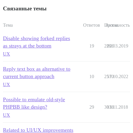
Связанные темы
Тема
Ответов
Просм.
Активность
Disable showing forked replies
as strays at the bottom
19
2298
02.03.2019
UX
Reply text box as alternative to
current button approach
10
2510
17.10.2022
UX
Possible to emulate old-style
PHPBB like design?
29
3018
13.11.2018
UX
Related to UI/UX improvements