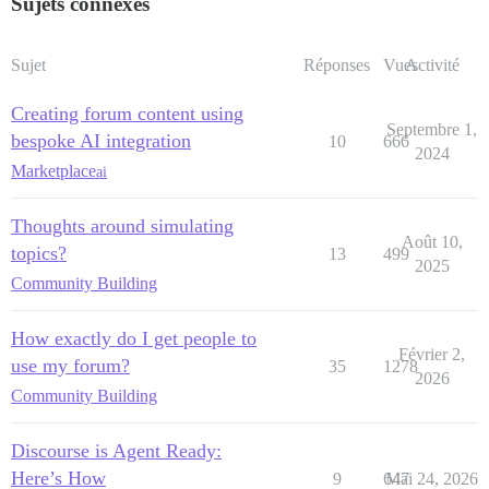
Sujets connexes
Sujet
Réponses
Vues
Activité
Creating forum content using
Septembre 1,
bespoke AI integration
10
666
2024
Marketplace
ai
Thoughts around simulating
Août 10,
topics?
13
499
2025
Community Building
How exactly do I get people to
Février 2,
use my forum?
35
1278
2026
Community Building
Discourse is Agent Ready:
Here’s How
9
647
Mai 24, 2026