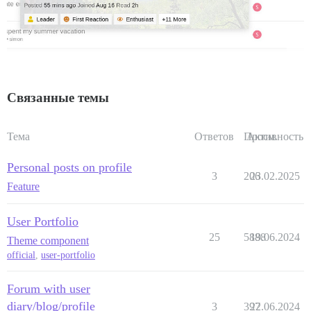
Связанные темы
Тема
Ответов
Просм.
Активность
Personal posts on profile
3
206
23.02.2025
Feature
User Portfolio
25
5888
19.06.2024
Theme component
official
,
user-portfolio
Forum with user
diary/blog/profile
3
397
22.06.2024