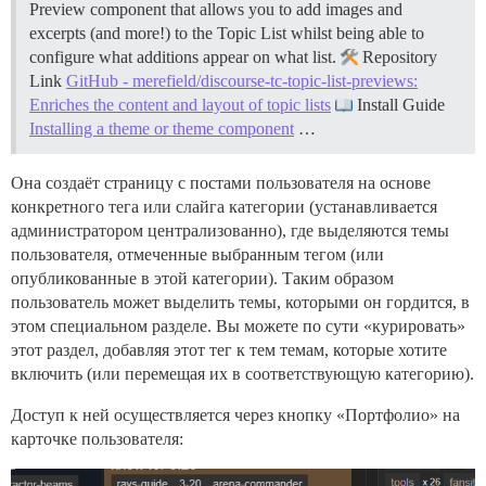
Preview component that allows you to add images and
excerpts (and more!) to the Topic List whilst being able to
configure what additions appear on what list.
Repository
Link
GitHub - merefield/discourse-tc-topic-list-previews:
Enriches the content and layout of topic lists
Install Guide
Installing a theme or theme component
…
Она создаёт страницу с постами пользователя на основе
конкретного тега или слайга категории (устанавливается
администратором централизованно), где выделяются темы
пользователя, отмеченные выбранным тегом (или
опубликованные в этой категории). Таким образом
пользователь может выделить темы, которыми он гордится, в
этом специальном разделе. Вы можете по сути «курировать»
этот раздел, добавляя этот тег к тем темам, которые хотите
включить (или перемещая их в соответствующую категорию).
Доступ к ней осуществляется через кнопку «Портфолио» на
карточке пользователя: