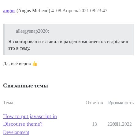
angus
(Angus McLeod)
4
08.Апрель.2021 08:23:47
allergysnap2020:
Я скопировал и вставил в раздел компонентов и добавил
это в тему.
Да, всё верно
Связанные темы
Тема
Ответов
Просм.
Активность
How to put javascript in
Discourse theme?
13
2168
20.11.2022
Development