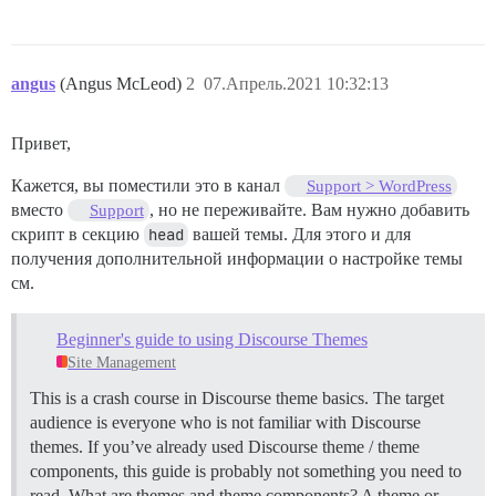
angus
(Angus McLeod)
2
07.Апрель.2021 10:32:13
Привет,
Кажется, вы поместили это в канал
Support > WordPress
вместо
, но не переживайте. Вам нужно добавить
Support
скрипт в секцию
head
вашей темы. Для этого и для
получения дополнительной информации о настройке темы
см.
Beginner's guide to using Discourse Themes
Site Management
This is a crash course in Discourse theme basics. The target
audience is everyone who is not familiar with Discourse
themes. If you’ve already used Discourse theme / theme
components, this guide is probably not something you need to
read.
What are themes and theme components? A theme or