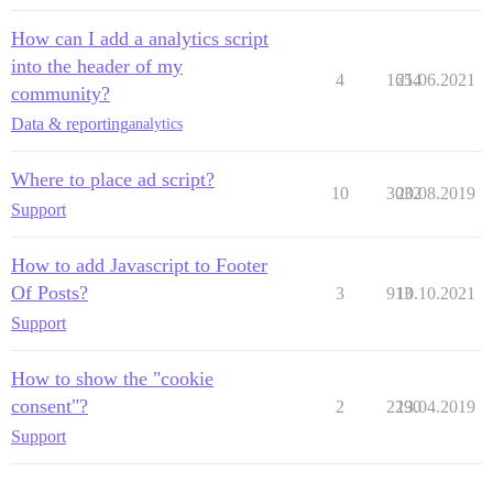
How can I add a analytics script
into the header of my
4
1654
21.06.2021
community?
Data & reporting
analytics
Where to place ad script?
10
3032
20.08.2019
Support
How to add Javascript to Footer
Of Posts?
3
913
10.10.2021
Support
How to show the "cookie
consent"?
2
2290
13.04.2019
Support