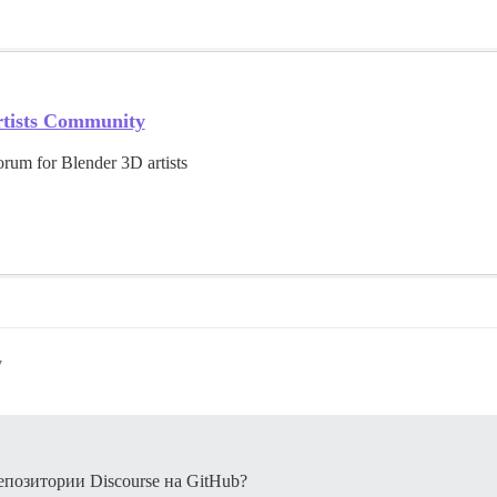
rtists Community
orum for Blender 3D artists
7
епозитории Discourse на GitHub?