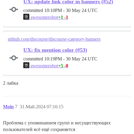
UX: update link color in banners (#52)
committed
10:10PM - 30 May 24 UTC
+1
-1
awesomerobot
github.com/discourse/discourse-category-banners
UX: fix mention color (#53)
committed
10:19PM - 30 May 24 UTC
+5
-0
awesomerobot
2 лайка
Moin
7
31.Май.2024 07:16:15
Проблема с упоминанием групп и несуществующих
пользователей всё ещё сохраняется