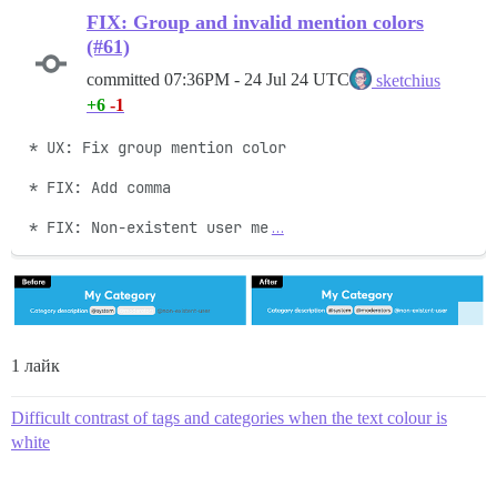
FIX: Group and invalid mention colors
(#61)
committed
07:36PM - 24 Jul 24 UTC
sketchius
+6
-1
* UX: Fix group mention color

* FIX: Add comma

* FIX: Non-existent user me
…
1 лайк
Difficult contrast of tags and categories when the text colour is
white