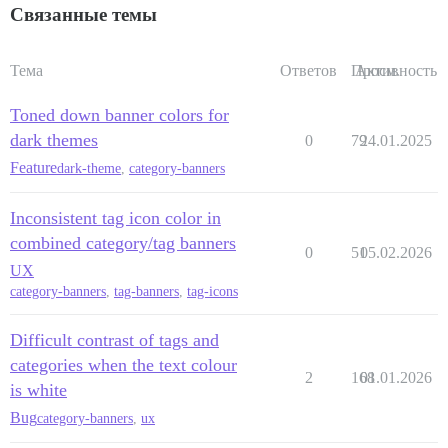
Связанные темы
Тема
Ответов
Просм.
Активность
Toned down banner colors for
dark themes
0
79
24.01.2025
Feature
dark-theme
,
category-banners
Inconsistent tag icon color in
combined category/tag banners
0
51
05.02.2026
UX
category-banners
,
tag-banners
,
tag-icons
Difficult contrast of tags and
categories when the text colour
2
168
01.01.2026
is white
Bug
category-banners
,
ux