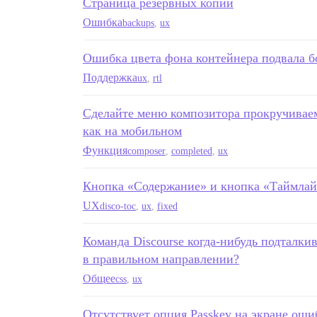
Страница резервных копий
Ошибка
backups
,
ux
Ошибка цвета фона контейнера подвала б
Поддержка
ux
,
rtl
Сделайте меню композитора прокручиваем
как на мобильном
Функция
composer
,
completed
,
ux
Кнопка «Содержание» и кнопка «Таймла
UX
disco-toc
,
ux
,
fixed
Команда Discourse когда-нибудь подталки
в правильном направлении?
Общее
css
,
ux
Отсутствует опция Passkey на экране ош