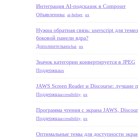
Интеграция AI-подсказок в Composer
Объявления
ai
,
ai-helper
,
ux
Нужна обратная связь: userscript для тем
боковой панели ядра?
Дополнительно
chat
,
ux
Значок категории конвертируется в JPEG
Поддержка
ux
JAWS Screen Reader и Discourse: лучшие 
Поддержка
accessibility
,
ux
Программа чтения с экрана JAWS, Discours
Поддержка
accessibility
,
ux
Оптимальные темы для доступности экра