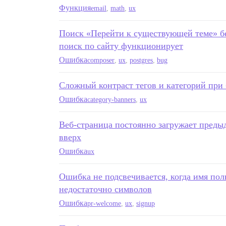
Функция
email
,
math
,
ux
Поиск «Перейти к существующей теме» без
поиск по сайту функционирует
Ошибка
composer
,
ux
,
postgres
,
bug
Сложный контраст тегов и категорий при 
Ошибка
category-banners
,
ux
Веб-страница постоянно загружает преды
вверх
Ошибка
ux
Ошибка не подсвечивается, когда имя поль
недостаточно символов
Ошибка
pr-welcome
,
ux
,
signup