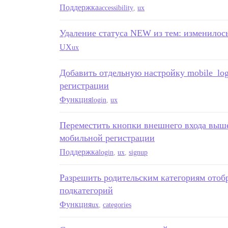
Поддержка
accessibility
,
ux
Удаление статуса NEW из тем: изменилос
UX
ux
Добавить отдельную настройку mobile_log
регистрации
Функция
login
,
ux
Переместить кнопки внешнего входа выше
мобильной регистрации
Поддержка
login
,
ux
,
signup
Разрешить родительским категориям отоб
подкатегорий
Функция
ux
,
categories