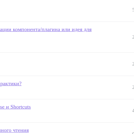
изации компонента/плагина или идея для
практики?
e и Shortcuts
нного чтения