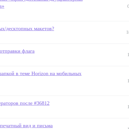
в»
ых/десктопных макетов?
1
 отправки флага
шапкой в теме Horizon на мобильных
раторов после #36812
 печатный вид и письма