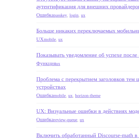
аутентификация для внешних провайдеро
Ошибка
passkey
,
login
,
ux
Больше никаких переключаемых мобильн
UX
mobile
,
ux
Показывать уведомление об успехе после
Функция
ux
Проблема с перекрытием заголовков тем 
устройствах
Ошибка
mobile
,
ux
,
horizon-theme
UX: Визуальные ошибки в действиях моде
Ошибка
review-queue
,
ux
Включить обработанный Discourse-math в