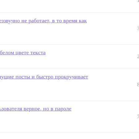
звучно не работает, в то время как
белом цвете текста
дущие посты и быстро прокручивает
зователя верное, но в пароле