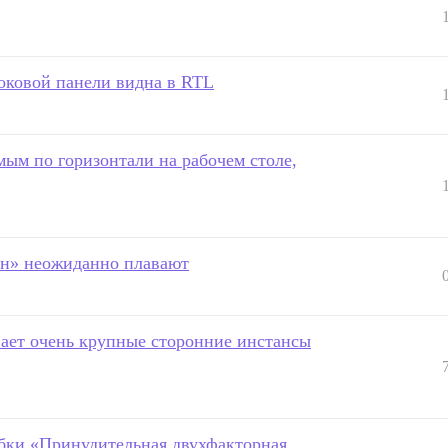
оковой панели видна в RTL
ым по горизонтали на рабочем столе,
йн» неожиданно плавают
вает очень крупные сторонние инстансы
ибки «Принудительная двухфакторная