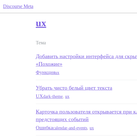
Discourse Meta
ux
Тема
Добавить настройки интерфейса для скры
«Похожие»
Функция
ux
Убрать чисто белый цвет текста
UX
dark-theme
,
ux
Карточка пользователя открывается при к
предстоящих событий
Ошибка
calendar-and-events
,
ux