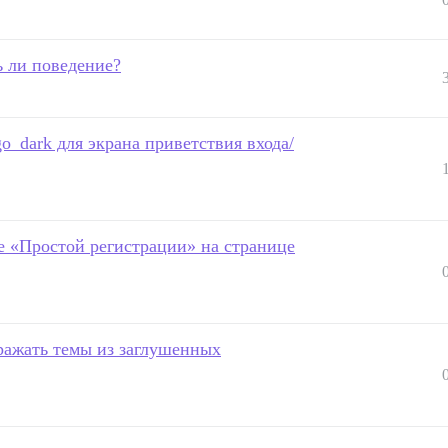
ь ли поведение?
o_dark для экрана приветствия входа/
 «Простой регистрации» на странице
ражать темы из заглушенных