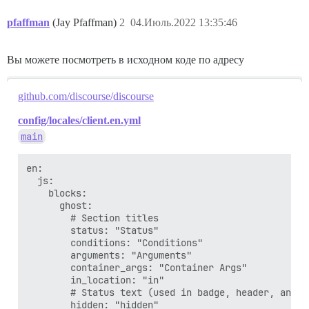
pfaffman
(Jay Pfaffman)
2
04.Июль.2022 13:35:46
Вы можете посмотреть в исходном коде по адресу
github.com/discourse/discourse
config/locales/client.en.yml
main
en:

  js:

    blocks:

      ghost:

        # Section titles

        status: "Status"

        conditions: "Conditions"

        arguments: "Arguments"

        container_args: "Container Args"

        in_location: "in"

        # Status text (used in badge, header, and st
        hidden: "hidden"
