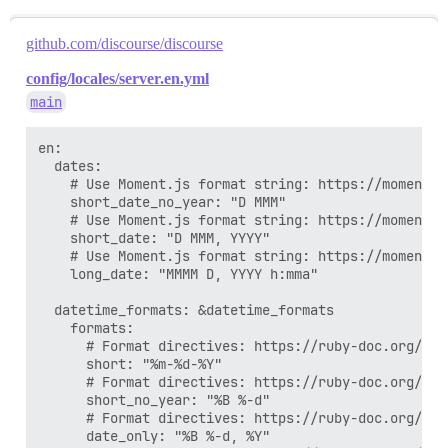
github.com/discourse/discourse
config/locales/server.en.yml
main
en:

  dates:

    # Use Moment.js format string: https://momentjs
    short_date_no_year: "D MMM"

    # Use Moment.js format string: https://momentjs
    short_date: "D MMM, YYYY"

    # Use Moment.js format string: https://momentjs
    long_date: "MMMM D, YYYY h:mma"

  datetime_formats: &datetime_formats

    formats:

      # Format directives: https://ruby-doc.org/cor
      short: "%m-%d-%Y"

      # Format directives: https://ruby-doc.org/cor
      short_no_year: "%B %-d"

      # Format directives: https://ruby-doc.org/cor
      date_only: "%B %-d, %Y"
