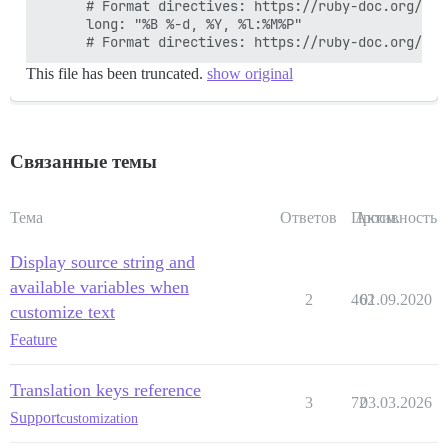
      # Format directives: https://ruby-doc.org/cor
      long: "%B %-d, %Y, %l:%M%P"

This file has been truncated.
show original
Связанные темы
Тема
Ответов
Просм.
Активность
Display source string and
available variables when
2
462
01.09.2020
customize text
Feature
Translation keys reference
3
72
03.03.2026
Support
customization