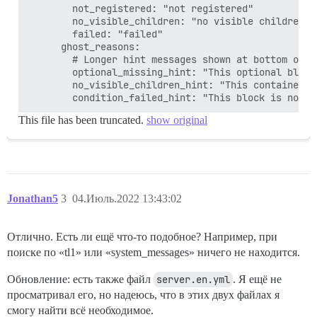
        not_registered: "not registered"

        no_visible_children: "no visible children"

        failed: "failed"

      ghost_reasons:

        # Longer hint messages shown at bottom of gh
        optional_missing_hint: "This optional block
        no_visible_children_hint: "This container b
This file has been truncated.
show original
Jonathan5
3
04.Июль.2022 13:43:02
Отлично. Есть ли ещё что-то подобное? Например, при
поиске по «tl1» или «system_messages» ничего не находится.
Обновление: есть также файл
server.en.yml
. Я ещё не
просматривал его, но надеюсь, что в этих двух файлах я
смогу найти всё необходимое.