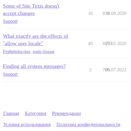
Some of Site Texts doesn't
accept changes
10
872
30.09.2020
Support
What exactly are the effects of
"allow user locale"
40
6973
29.02.2020
Feature
discobot
,
multi-lingual
Finding all system messages?
2
769
05.07.2022
Support
Главная
Категории
Рекомендации
Условия использования
Политика конфиденциальности