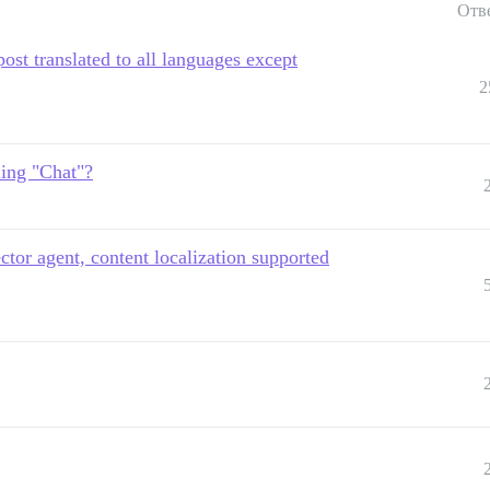
Отв
post translated to all languages except
2
ling "Chat"?
ctor agent, content localization supported