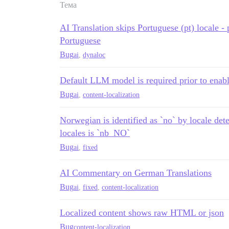
Тема
AI Translation skips Portuguese (pt) locale - 
Portuguese
Bug
ai
,
dynaloc
Default LLM model is required prior to enab
Bug
ai
,
content-localization
Norwegian is identified as `no` by locale dete
locales is `nb_NO`
Bug
ai
,
fixed
AI Commentary on German Translations
Bug
ai
,
fixed
,
content-localization
Localized content shows raw HTML or json
Bug
content-localization