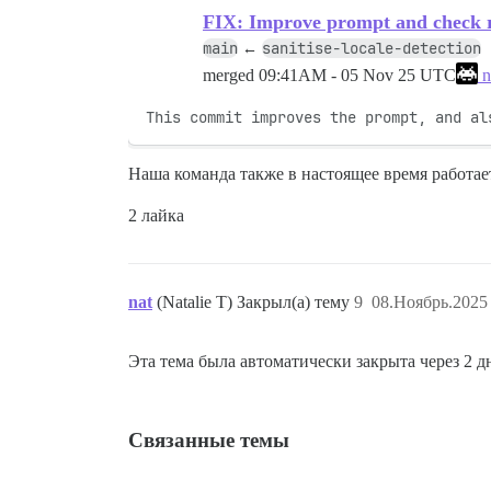
FIX: Improve prompt and check r
main
sanitise-locale-detection
←
merged
09:41AM - 05 Nov 25 UTC
n
This commit improves the prompt, and al
Наша команда также в настоящее время работа
2 лайка
nat
(Natalie T) Закрыл(а) тему
9
08.Ноябрь.2025 
Эта тема была автоматически закрыта через 2 
Связанные темы