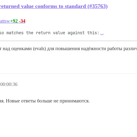
eturned value conforms to standard (#35763)
+92
-34
attsw
so matches the return value against this:
…
ет над оценками (evals) для повышения надёжности работы разл
00:00:36
дня. Новые ответы больше не принимаются.