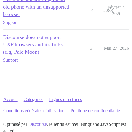
old phone with an unsupported
Février 7,
14
2283
browser
2020
Support
Discourse does not support
UXP browsers and it's forks
5
142
Mai 27, 2026
(e.g, Pale Moon)
Support
Accueil
Catégories
Lignes directrices
Conditions générales d'utilisation
Politique de confidentialité
Optimisé par
Discourse
, le rendu est meilleur quand JavaScript est
activé.