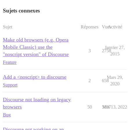
Sujets connexes
Sujet
Réponses
Vues
Activité
Make old browsers (e.g. Opera
Mobile Classic) use the
Janvier 27,
3
2758
"noscript version" of Discourse
2015
Feature
Add a <noscript> to discourse
Mars 29,
2
658
2020
Support
Discourse not loading on legacy
browsers
50
5897
Mai 13, 2022
Bug
Discourse not working on an