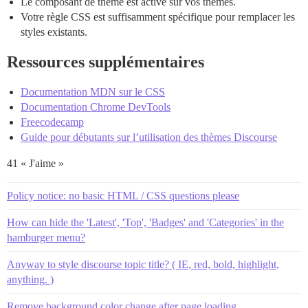
Le composant de thème est activé sur vos thèmes.
Votre règle CSS est suffisamment spécifique pour remplacer les
styles existants.
Ressources supplémentaires
Documentation MDN sur le CSS
Documentation Chrome DevTools
Freecodecamp
Guide pour débutants sur l’utilisation des thèmes Discourse
41 « J'aime »
Policy notice: no basic HTML / CSS questions please
How can hide the 'Latest', 'Top', 'Badges' and 'Categories' in the
hamburger menu?
Anyway to style discourse topic title? ( IE, red, bold, highlight,
anything. )
Remove background color change after page loading