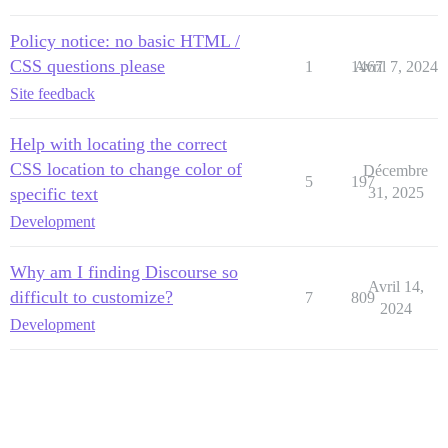
Policy notice: no basic HTML /
CSS questions please
1
1467
Avril 7, 2024
Site feedback
Help with locating the correct
CSS location to change color of
Décembre
5
197
specific text
31, 2025
Development
Why am I finding Discourse so
Avril 14,
difficult to customize?
7
809
2024
Development