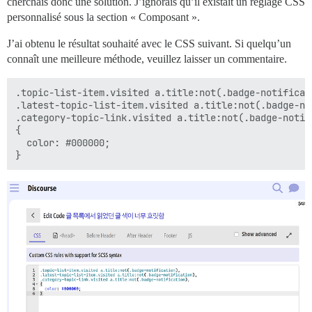
cherchais donc une solution. J’ignorais qu’il existait un réglage CSS
personnalisé sous la section « Composant ».
J’ai obtenu le résultat souhaité avec le CSS suivant. Si quelqu’un
connaît une meilleure méthode, veuillez laisser un commentaire.
.topic-list-item.visited a.title:not(.badge-notificati
.latest-topic-list-item.visited a.title:not(.badge-not
.category-topic-link.visited a.title:not(.badge-notifi
{

  color: #000000;
