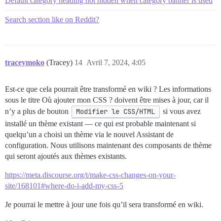
Default category heading not hidden when category banner is used
Search section like on Reddit?
traceymoko
(Tracey)
14
Avril 7, 2024, 4:05
Est-ce que cela pourrait être transformé en wiki ? Les informations
sous le titre Où ajouter mon CSS ? doivent être mises à jour, car il
n’y a plus de bouton
Modifier le CSS/HTML
si vous avez
installé un thème existant — ce qui est probable maintenant si
quelqu’un a choisi un thème via le nouvel Assistant de
configuration. Nous utilisons maintenant des composants de thème
qui seront ajoutés aux thèmes existants.
https://meta.discourse.org/t/make-css-changes-on-your-
site/168101#where-do-i-add-my-css-5
Je pourrai le mettre à jour une fois qu’il sera transformé en wiki.