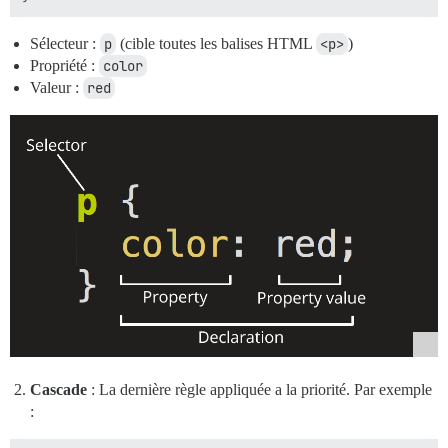
Sélecteur :
p
(cible toutes les balises HTML
<p>
)
Propriété :
color
Valeur :
red
Cascade
: La dernière règle appliquée a la priorité. Par exemple
: